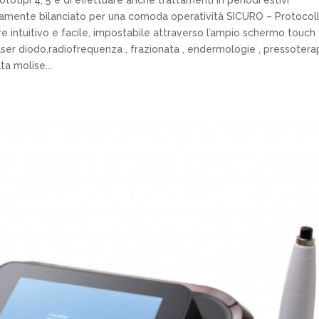
totipi 4, 5 e di effettuare anche trattamenti in periodi estivi
nte bilanciato per una comoda operatività SICURO – Protocolli
intuitivo e facile, impostabile attraverso l’ampio schermo touch
aser diodo,radiofrequenza , frazionata , endermologie , pressoterap
ta molise...