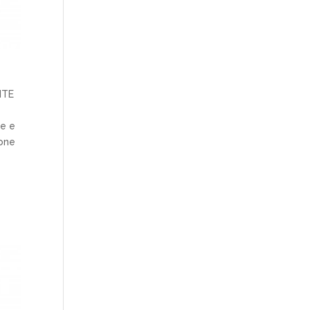
ITE
te e
ione