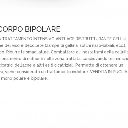
CORPO BIPOLARE
 Up TRATTAMENTO INTENSIVO ANTI-AGE RISTRUTTURANTE CELLUL
el viso e decolleté (zampe di gallina, solchi naso-labiali, ecc.).
o. Ridurre le smagliature. Combattere gli inestetismi della celluli
igionamento di nutrienti nella zona trattata, coadiuvando l’eliminaz
atrici dell’acne e altri esiti cicatriziali. Permette di ottenere un
siva, viene considerato un trattamento indolore. VENDITA IN PUGLIA
ono polare e bipolare...