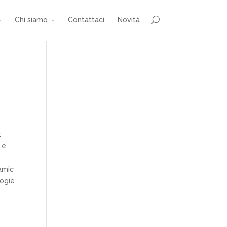
Chi siamo
Contattaci
Novità
:
 e
namic
logie