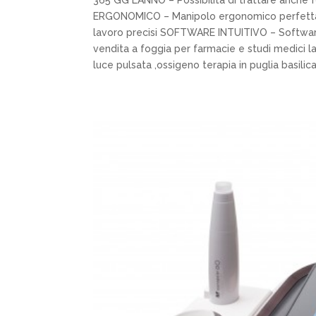
365 GG L’ANNO – Possibilità di trattare anche fo
ERGONOMICO – Manipolo ergonomico perfettame
lavoro precisi SOFTWARE INTUITIVO – Software 
vendita a foggia per farmacie e studi medici l
luce pulsata ,ossigeno terapia in puglia basilica