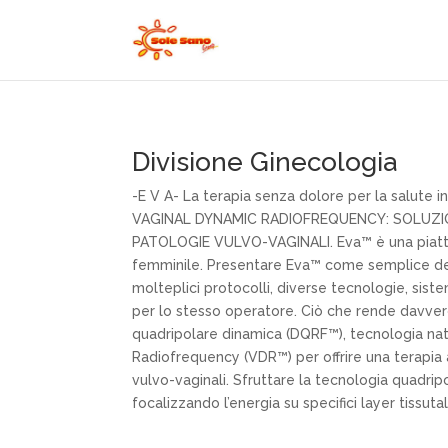
Divisione Ginecologia
-E V A- La terapia senza dolore per la salut
VAGINAL DYNAMIC RADIOFREQUENCY: SOLUZION
PATOLOGIE VULVO-VAGINALI. Eva™ è una piattafo
femminile. Presentare Eva™ come semplice devi
molteplici protocolli, diverse tecnologie, siste
per lo stesso operatore. Ciò che rende davver
quadripolare dinamica (DQRF™), tecnologia nata 
Radiofrequency (VDR™) per offrire una terapia a
vulvo-vaginali. Sfruttare la tecnologia quadrip
focalizzando l’energia su specifici layer tissutal