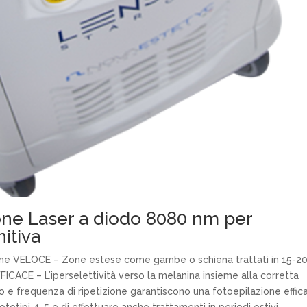
one Laser a diodo 8080 nm per
nitiva
one VELOCE – Zone estese come gambe o schiena trattati in 15-2
CACE – L’iperselettività verso la melanina insieme alla corretta
o e frequenza di ripetizione garantiscono una fotoepilazione effic