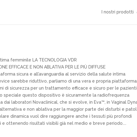
I nostri prodotti
e intima femminile LA TECNOLOGIA VDR
E EFFICACE E NON ABLATIVA PER LE PIÙ DIFFUSE
rma sicura e all’avanguardia al servizio della salute intima
ce sarebbe riduttivo, parliamo di una vera e propria piattaforma
mi di sicurezza per un trattamento efficace e sicuro per le pazienti
o speciale questo dispositivo è sicuramente la radiofrequenza
dai laboratori Novaclinical, che si evolve, in Eva™, in Vaginal Dy
lternativa e non ablativa per la maggior parte dei disturbi e pato
olare dinamica vuol dire raggiungere anche i tessuti più profondi
i e ottenendo risultati visibili già nel medio e breve periodo....