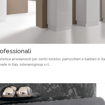
ofessionali
tica arredamenti per centri estetici, parrucchieri e barbieri in ital
de in italy solesanogroup s.r.l...