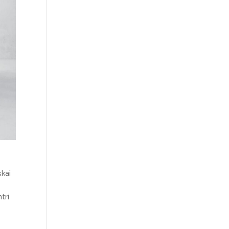
skai
tri